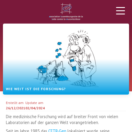
DIE ALLM
MUKOVISZIDOSE
PROJEKTE
SPENDEN
NEWS
AGENDA
MATERIAL
MEHR
WIE WEIT IST DIE FORSCHUNG?
Erstellt am
Update am
26/12/2021
02/04/2024
Die medizinische Forschung wird auf breiter Front von vielen
Laboratorien auf der ganzen Welt vorangetrieben.
Seit im Jahre 1985 das
CFTR-Gen
lokalisiert wurde, seine