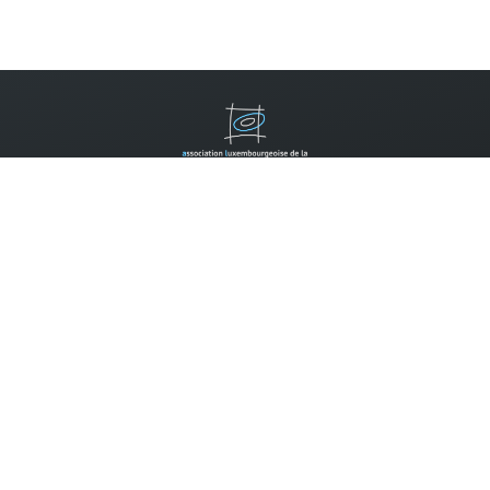
Contactez-nous
B.P. 310
L-2013 Luxembourg
Tel.:
(352) 2452 7777
Email:
info@allm.lu
Faire un don:
Compte pour les dons:
CCP IBAN LU14 1111 0398 0030 0000
Les dons envers l'ALLM peuvent être déduits des impôts selon
la règlementation en vigueur, si la somme annuelle des dons
envers des associations reconnues d'utilité publique dépasse
120 EURO.