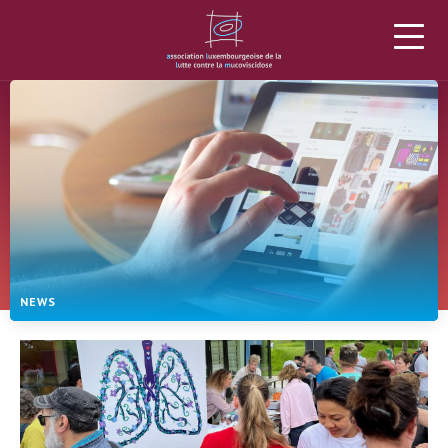
L’ALLM
LA MUCOVISCIDOSE
PROJETS
DONS
ACTUALITÉS
AGENDA
MATÉRIEL
PLUS
NEWS